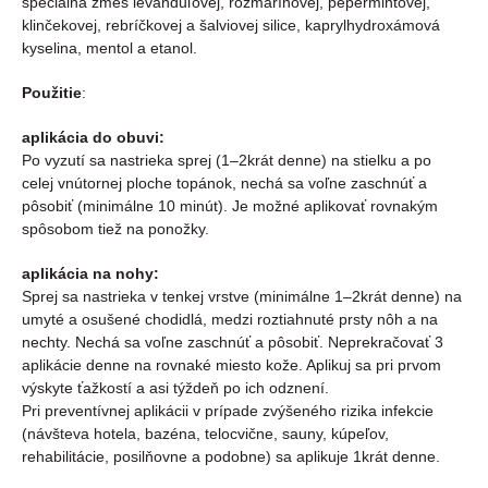
špeciálna zmes levanduľovej, rozmarínovej, pepermintovej,
klinčekovej, rebríčkovej a šalviovej silice, kaprylhydroxámová
kyselina, mentol a etanol.
Použitie
:
aplikácia do obuvi:
Po vyzutí sa nastrieka sprej (1–2krát denne) na stielku a po
celej vnútornej ploche topánok, nechá sa voľne zaschnúť a
pôsobiť (minimálne 10 minút). Je možné aplikovať rovnakým
spôsobom tiež na ponožky.
aplikácia na nohy:
Sprej sa nastrieka v tenkej vrstve (minimálne 1–2krát denne) na
umyté a osušené chodidlá, medzi roztiahnuté prsty nôh a na
nechty. Nechá sa voľne zaschnúť a pôsobiť. Neprekračovať 3
aplikácie denne na rovnaké miesto kože. Aplikuj sa pri prvom
výskyte ťažkostí a asi týždeň po ich odznení.
Pri preventívnej aplikácii v prípade zvýšeného rizika infekcie
(návšteva hotela, bazéna, telocvične, sauny, kúpeľov,
rehabilitácie, posilňovne a podobne) sa aplikuje 1krát denne.