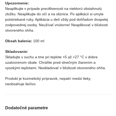
Upozornenie:
Neaplikujte v prípade precitlivenosti na niektorú obsiahnutú
zložku. Neaplikujte do očí a na sliznice. Po aplikácií si umyte
potstriekané ruky. Aplikácia u detí vždy pod dohľadom dospelej
zodpovednej osoby. Neužívať vnútorne! Neaplikovať v blízkosti
otvoreného ohňa.
Obsah balenia:
100 ml
Skladovanie:
Skladujte v suchu a tme pri teplote +5 až +27 °C v dobre
uzatvorenom obale. Chráňte pred slnečným žiarením a
vysokými teplotami. Neskladovať v blízkosti otvoreného ohňa.
Produkt je kozmetický prípravok, nepatrí medzi lieky,
neobsahuje liečivo.
Dodatočné parametre