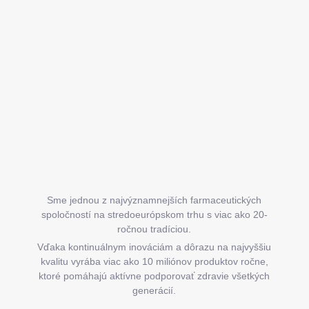
Z
á
p
ä
t
i
e
Sme jednou z najvýznamnejších farmaceutických
spoločností na stredoeurópskom trhu s viac ako 20-
ročnou tradíciou.
Vďaka kontinuálnym inováciám a dôrazu na najvyššiu
kvalitu vyrába viac ako 10 miliónov produktov ročne,
ktoré pomáhajú aktívne podporovať zdravie všetkých
generácií.