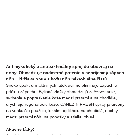
DORUČENIA
−
+
PRIDAŤ DO KOŠÍKA
DETAILNÉ INFORMÁCIE
OPÝTAŤ SA
Antimykotický a antibakteriálny sprej do obuvi aj na
nohy. Obmedzuje nadmerné potenie a nepríjemný zápach
nôh. Udržiava obuv a kožu nôh mikrobiálne čistú.
Široké spektrum aktívnych látok účinne eliminuje zápach a
príčinu zápachu. Bylinné zložky obmedzujú začervenanie,
svrbenie a popraskanie kože medzi prstami a na chodidle,
urýchľujú regeneráciu kože.
CANEZIN FRESH spray j
e určený
na vonkajšie použitie, lokálnu aplikáciu na chodidlá, nechty,
medzi prstami nôh, na ponožky a stielku obuvi.
Aktívne látky: