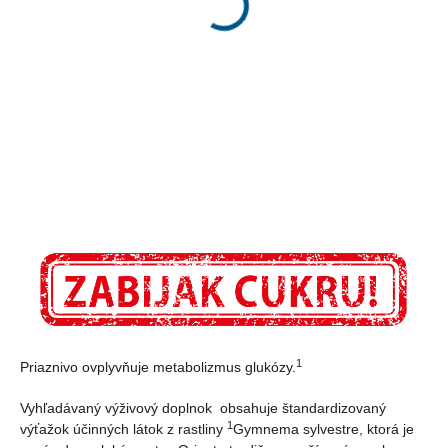
cps
tbl.
25,60 €
18,10 €
Jednotková
Jednotková
0,34 € / 1 ks
0,24 € / 1 ks
cena:
cena:
Do košíka
Do košíka
1
Priaznivo ovplyvňuje metabolizmus glukózy.
Vyhľadávaný výživový doplnok obsahuje štandardizovaný
1
výťažok účinných látok z rastliny
Gymnema sylvestre, ktorá je