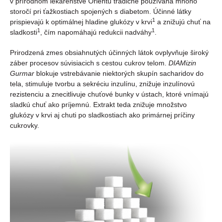
v prírodnom lekárenstve Orientu tradične používaná mnoho
storočí pri ťažkostiach spojených s diabetom. Účinné látky
1
prispievajú k optimálnej hladine glukózy v krvi
a znižujú chuť na
1
1
sladkosti
, čím napomáhajú redukcii nadváhy
.
Prirodzená zmes obsiahnutých účinných látok ovplyvňuje široký
záber procesov súvisiacich s cestou cukrov telom.
DIAMizin
Gurmar
blokuje vstrebávanie niektorých skupín sacharidov do
tela, stimuluje tvorbu a sekréciu inzulínu, znižuje inzulínovú
rezistenciu a znecitlivuje chuťové bunky v ústach, ktoré vnímajú
sladkú chuť ako príjemnú. Extrakt teda znižuje množstvo
glukózy v krvi aj chuti po sladkostiach ako primárnej príčiny
cukrovky.