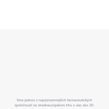
Z
á
p
ä
t
i
e
Sme jednou z najvýznamnejších farmaceutických
spoločností na stredoeurópskom trhu s viac ako 20-