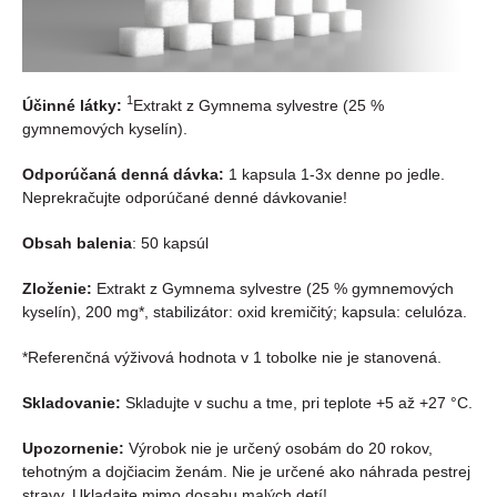
1
Účinné látky:
Extrakt z Gymnema sylvestre (25 %
gymnemových kyselín).
Odporúčaná denná dávka:
1 kapsula 1-3x denne po jedle.
Neprekračujte odporúčané denné dávkovanie!
Obsah balenia
: 50 kapsúl
Zloženie:
Extrakt z Gymnema sylvestre (25 % gymnemových
kyselín), 200 mg*, stabilizátor: oxid kremičitý; kapsula: celulóza.
*Referenčná výživová hodnota v 1 tobolke nie je stanovená.
Skladovanie:
Skladujte v suchu a tme, pri teplote +5 až +27 °C.
Upozornenie:
Výrobok nie je určený osobám do 20 rokov,
tehotným a dojčiacim ženám. Nie je určené ako náhrada pestrej
stravy. Ukladajte mimo dosahu malých detí!