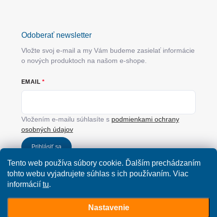
Odoberať newsletter
Vložte svoj e-mail a my Vám budeme zasielať informácie
o nových produktoch na našom e-shope.
EMAIL
Vložením e-mailu súhlasíte s
podmienkami ochrany
osobných údajov
Prihlásiť sa
Tento web používa súbory cookie. Ďalším prechádzaním
tohto webu vyjadrujete súhlas s ich používaním. Viac
informácií
tu
.
Nastavenie
Copyright 2026
SimplyYou.sk
. Všetky práva vyhradené.
Upraviť nastavenie