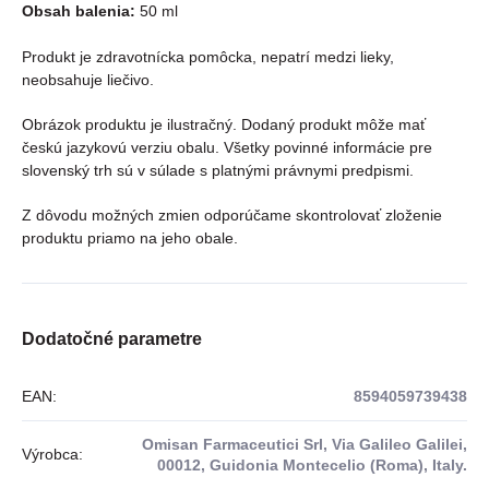
Obsah balenia:
50 ml
Produkt je zdravotnícka pomôcka, nepatrí medzi lieky,
neobsahuje liečivo.
Obrázok produktu je ilustračný. Dodaný produkt môže mať
českú jazykovú verziu obalu. Všetky povinné informácie pre
slovenský trh sú v súlade s platnými právnymi predpismi.
Z dôvodu možných zmien odporúčame skontrolovať zloženie
produktu priamo na jeho obale.
Dodatočné parametre
EAN
:
8594059739438
Omisan Farmaceutici Srl, Via Galileo Galilei,
Výrobca
:
00012, Guidonia Montecelio (Roma), Italy.