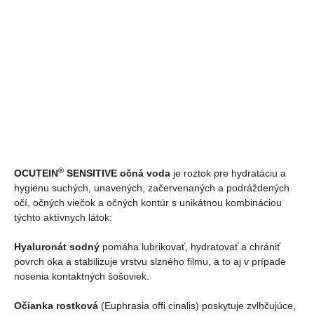
DORUČENIA
−
+
PRIDAŤ DO KOŠÍKA
Na upokojenie a hydratáciu očí.
DETAILNÉ INFORMÁCIE
OPÝTAŤ SA
®
OCUTEIN
SENSITIVE očná voda
je roztok pre hydratáciu a
hygienu suchých, unavených, začervenaných a podráždených
očí, očných viečok a očných kontúr s unikátnou kombináciou
týchto aktívnych látok:
Hyaluronát sodný
pomáha lubrikovať, hydratovať a chrániť
povrch oka a stabilizuje vrstvu slzného filmu, a to aj v prípade
nosenia kontaktných šošoviek.
Očianka rostková
(Euphrasia ofﬁ cinalis) poskytuje zvlhčujúce,