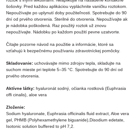
roztok s inými tekutinami. Neaplikujte na nasadené kontaktné
šošovky. Pred každou aplikáciou vypláchnite vaničku roztokom.
Nepoužívajte po uplynutí doby použiteľnosti. Spotrebujte do 90
dní od prvého otvorenia. Sterilné do otvorenia. Nepoužívajte ak
je nádobka poškodená. Raz použitý roztok už znovu
nepoužívajte. Nádobku po každom použití pevne uzatvorte.
Čítajte pozorne návod na použitie a informácie, ktoré sa
vzťahujú k bezpečnému používaniu zdravotníckej pomôcky.
Skladovanie:
uchovávajte mimo zdrojov tepla, skladujte na
suchom mieste pri teplote 5–35 °C. Spotrebujte do 90 dní od
prvého otvorenia.
Aktívne látky:
hyaluronát sodný, očianka rostková (Euphrasia
ofﬁ cinalis), aloe vera
Zloženie:
Sodium hyaluronate, Euphrasia officinalis fluid extract, Aloe vera
gel, PHMB (Polyhexamethylene biguanide),Disodium edetate,
Isotonic solution buffered to pH 7,2.