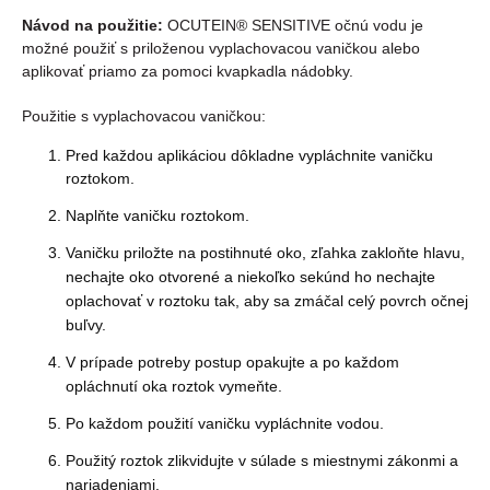
Návod na použitie:
OCUTEIN® SENSITIVE očnú vodu je
možné použiť s priloženou vyplachovacou vaničkou alebo
aplikovať priamo za pomoci kvapkadla nádobky.
Použitie s vyplachovacou vaničkou:
Pred každou aplikáciou dôkladne vypláchnite vaničku
roztokom.
Naplňte vaničku roztokom.
Vaničku priložte na postihnuté oko, zľahka zakloňte hlavu,
nechajte oko otvorené a niekoľko sekúnd ho nechajte
oplachovať v roztoku tak, aby sa zmáčal celý povrch očnej
buľvy.
V prípade potreby postup opakujte a po každom
opláchnutí oka roztok vymeňte.
Po každom použití vaničku vypláchnite vodou.
Použitý roztok zlikvidujte v súlade s miestnymi zákonmi a
nariadeniami.