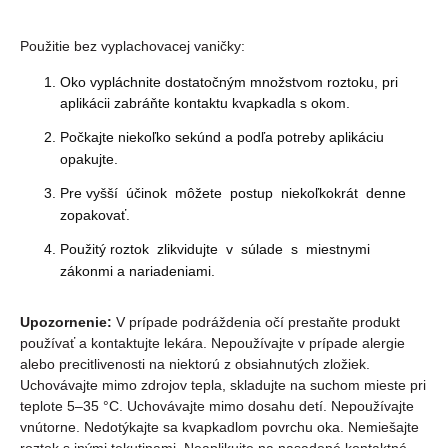
Použitie bez vyplachovacej vaničky:
Oko vypláchnite dostatočným množstvom roztoku, pri
aplikácii zabráňte kontaktu kvapkadla s okom.
Počkajte niekoľko sekúnd a podľa potreby aplikáciu
opakujte.
Pre vyšší účinok môžete postup niekoľkokrát denne
zopakovať.
Použitý roztok zlikvidujte v súlade s miestnymi
zákonmi a nariadeniami.
Upozornenie:
V prípade podráždenia očí prestaňte produkt
používať a kontaktujte lekára. Nepoužívajte v prípade alergie
alebo precitlivenosti na niektorú z obsiahnutých zložiek.
Uchovávajte mimo zdrojov tepla, skladujte na suchom mieste pri
teplote 5–35 °C. Uchovávajte mimo dosahu detí. Nepoužívajte
vnútorne. Nedotýkajte sa kvapkadlom povrchu oka. Nemiešajte