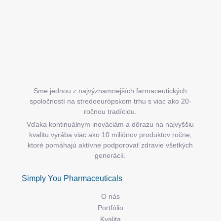
i
e
Sme jednou z najvýznamnejších farmaceutických
spoločností na stredoeurópskom trhu s viac ako 20-
ročnou tradíciou.
Vďaka kontinuálnym inováciám a dôrazu na najvyššiu
kvalitu vyrába viac ako 10 miliónov produktov ročne,
ktoré pomáhajú aktívne podporovať zdravie všetkých
generácií.
Simply You Pharmaceuticals
O nás
Portfólio
Kvalita