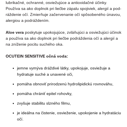
lubrikačné, ochranné, osviežujúce a antioxidačné účinky.
Používa sa ako doplnok pri liečbe zápalu spojiviek, alergií a pod-
ráždenie očí. Zmierňuje začervenanie očí spôsobeného únavou,
alergiou a podráždením.
Aloe vera
poskytuje upokojujúce, zvláňujúci a osviežujúci účinok
a používa sa ako doplnok pri liečbe podráždenia očí a alergií a
na zníženie pocitu suchého oka.
OCUTEIN SENSITIVE očná voda:
jemne vymýva dráždivé látky, upokojuje, osviežuje a
hydratuje suché a unavené oči,
pomáha obnoviť prirodzenú hydrolipidickú rovnováhu,
pomáha chrániť epitel rohovky,
zvyšuje stabilitu slzného filmu,
je ideálna na čistenie, osvieženie, upokojenie a hydratáciu
očí.