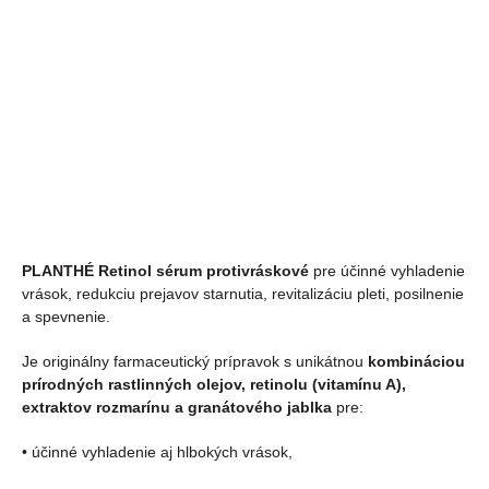
MOŽNOSTI
DORUČENIA
−
+
PRIDAŤ DO KOŠÍKA
DETAILNÉ INFORMÁCIE
OPÝTAŤ SA
PLANTHÉ Retinol sérum protivráskové
pre účinné vyhladenie
vrások, redukciu prejavov starnutia, revitalizáciu pleti, posilnenie
a spevnenie.
Je originálny farmaceutický prípravok s unikátnou
kombináciou
prírodných rastlinných olejov, retinolu (vitamínu A),
extraktov rozmarínu a granátového jablka
pre:
• účinné vyhladenie aj hlbokých vrások,