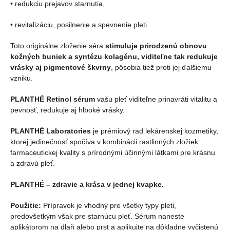
• redukciu prejavov starnutia,
• revitalizáciu, posilnenie a spevnenie pleti.
Toto originálne zloženie séra
stimuluje prirodzenú obnovu
kožných buniek a syntézu kolagénu, viditeľne tak redukuje
vrásky aj pigmentové škvrny
, pôsobia tiež proti jej ďalšiemu
vzniku.
PLANTHÉ Retinol sérum
vašu pleť viditeľne prinavráti vitalitu a
pevnosť, redukuje aj hlboké vrásky.
PLANTHÉ Laboratories
je prémiový rad lekárenskej kozmetiky,
ktorej jedinečnosť spočíva v kombinácii rastlinných zložiek
farmaceutickej kvality s prírodnými účinnými látkami pre krásnu
a zdravú pleť.
PLANTHÉ – zdravie a krása v jednej kvapke.
Použitie:
Prípravok je vhodný pre všetky typy pleti,
predovšetkým však pre starnúcu pleť. Sérum naneste
aplikátorom na dlaň alebo prst a aplikujte na dôkladne vyčistenú