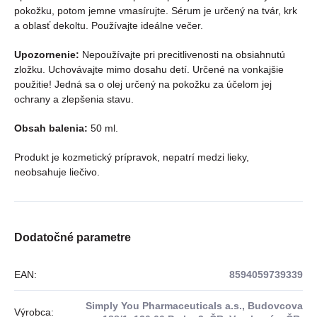
pokožku, potom jemne vmasírujte. Sérum je určený na tvár, krk
a oblasť dekoltu. Používajte ideálne večer.
Upozornenie:
Nepoužívajte pri precitlivenosti na obsiahnutú
zložku. Uchovávajte mimo dosahu detí. Určené na vonkajšie
použitie! Jedná sa o olej určený na pokožku za účelom jej
ochrany a zlepšenia stavu.
Obsah balenia:
50 ml.
Produkt je kozmetický prípravok, nepatrí medzi lieky,
neobsahuje liečivo.
Dodatočné parametre
EAN
:
8594059739339
Simply You Pharmaceuticals a.s., Budovcova
Výrobca
: