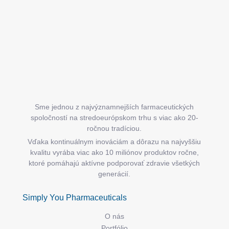
t
i
e
Sme jednou z najvýznamnejších farmaceutických
spoločností na stredoeurópskom trhu s viac ako 20-
ročnou tradíciou.
Vďaka kontinuálnym inováciám a dôrazu na najvyššiu
kvalitu vyrába viac ako 10 miliónov produktov ročne,
ktoré pomáhajú aktívne podporovať zdravie všetkých
generácií.
Simply You Pharmaceuticals
O nás
Portfólio