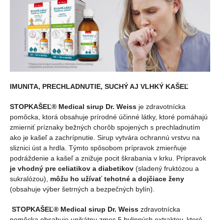
IMUNITA, PRECHLADNUTIE, SUCHÝ AJ VLHKÝ KAŠEĽ
STOPKAŠEĽ® Medical sirup Dr. Weiss
je zdravotnícka
pomôcka, ktorá obsahuje prírodné účinné látky, ktoré pomáhajú
zmierniť príznaky bežných chorôb spojených s prechladnutím
ako je kašeľ a zachrípnutie. Sirup vytvára ochrannú vrstvu na
sliznici úst a hrdla. Týmto spôsobom prípravok zmierňuje
podráždenie a kašeľ a znižuje pocit škrabania v krku. Prípravok
je vhodný pre celiatikov a diabetikov
(sladený fruktózou a
sukralózou),
môžu ho užívať tehotné a dojčiace ženy
(obsahuje výber šetrných a bezpečných bylín).
STOPKAŠEĽ® Medical sirup Dr. Weiss
zdravotnícka
pomôcka obsahuje unikátnu zmes 5 bylinných extraktov, ktoré