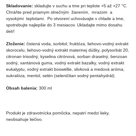
Skladovanie:
skladujte v suchu a tme pri teplote +5 až +27 °C.
Chráňte pred priamym slnečným žiarením, mrazom a
vysokými teplotami. Po otvorení uchovávajte v chlade a tme,
spotrebujte najlepšie do 3 mesiacov. Ukladajte mimo dosahu
detí!
Zloženie:
čistená voda, sorbitol, fruktóza, liehovo-vodný extrakt
skorocelu, liehovo-vodný extrakt materinej dúšky, polysorbát 20,
citronan trisodný, kyselina citrónová, sorban draselný, benzoan
sodný, xantánová guma, vodný extrakt bazalky, vodný extrakt
eukalyptu, vodný extrakt boswéllie, slivková a medová aróma,
sukralóza, mentol, selén (seleničitan sodný pentahydrát).
Obsah balenia:
300 ml
Produkt je zdravotnícka pomôcka, nepatrí medzi lieky,
neobsahuje liečivo.