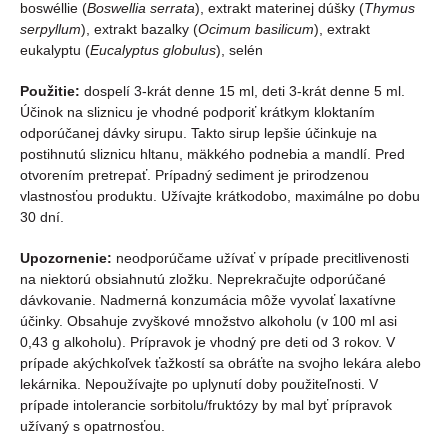
boswéllie (
Boswellia serrata
), extrakt materinej dúšky (
Thymus
serpyllum
), extrakt bazalky (
Ocimum basilicum
), extrakt
eukalyptu (
Eucalyptus globulus
), selén
Použitie:
dospelí 3-krát denne 15 ml, deti 3-krát denne 5 ml.
Účinok na sliznicu je vhodné podporiť krátkym kloktaním
odporúčanej dávky sirupu. Takto sirup lepšie účinkuje na
postihnutú sliznicu hltanu, mäkkého podnebia a mandlí. Pred
otvorením pretrepať. Prípadný sediment je prirodzenou
vlastnosťou produktu. Užívajte krátkodobo, maximálne po dobu
30 dní.
Upozornenie:
neodporúčame užívať v prípade precitlivenosti
na niektorú obsiahnutú zložku. Neprekračujte odporúčané
dávkovanie. Nadmerná konzumácia môže vyvolať laxatívne
účinky. Obsahuje zvyškové množstvo alkoholu (v 100 ml asi
0,43 g alkoholu). Prípravok je vhodný pre deti od 3 rokov. V
prípade akýchkoľvek ťažkostí sa obráťte na svojho lekára alebo
lekárnika. Nepoužívajte po uplynutí doby použiteľnosti. V
prípade intolerancie sorbitolu/fruktózy by mal byť prípravok
užívaný s opatrnosťou.