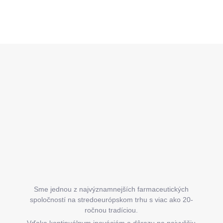
Z
á
p
ä
t
i
e
Sme jednou z najvýznamnejších farmaceutických
spoločností na stredoeurópskom trhu s viac ako 20-
ročnou tradíciou.
Vďaka kontinuálnym inováciám a dôrazu na najvyššiu