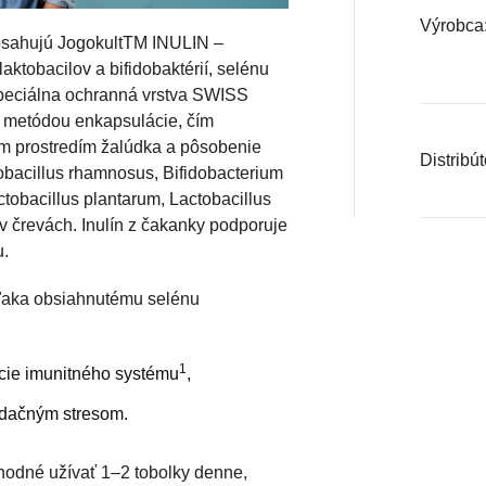
Výrobca
sahujú JogokultTM INULIN –
ktobacilov a bifidobaktérií, selénu
 Špeciálna ochranná vrstva SWISS
á metódou enkapsulácie, čím
ým prostredím žalúdka a pôsobenie
Distribút
obacillus rhamnosus, Bifidobacterium
ctobacillus plantarum, Lactobacillus
 v črevách. Inulín z čakanky podporuje
u.
aka obsiahnutému selénu
1
kcie imunitného systému
,
idačným stresom.
hodné užívať 1–2 tobolky denne,