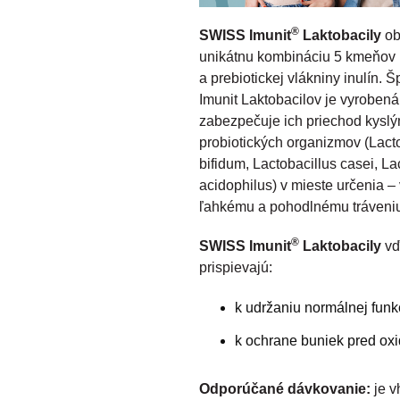
®
SWISS Imunit
Laktobacily
ob
unikátnu kombináciu 5 kmeňov la
a prebiotickej vlákniny inulín.
Imunit Laktobacilov je vyroben
zabezpečuje ich priechod kysl
probiotických organizmov (Lact
bifidum, Lactobacillus casei, La
acidophilus) v mieste určenia –
ľahkému a pohodlnému tráveni
®
SWISS Imunit
Laktobacily
vď
prispievajú:
k udržaniu normálnej fun
k ochrane buniek pred ox
Odporúčané dávkovanie:
je v