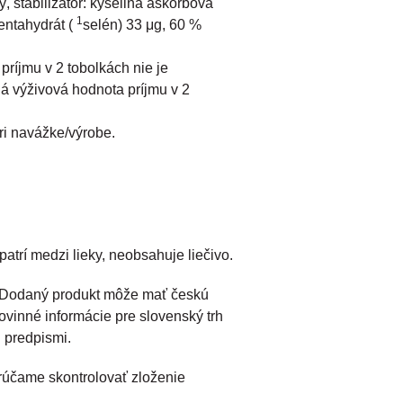
ý, stabilizátor: kyselina askorbová
1
pentahydrát (
selén) 33 μg, 60 %
ríjmu v 2 tobolkách nie je
á výživová hodnota príjmu v 2
ri navážke/výrobe.
atrí medzi lieky, neobsahuje liečivo.
. Dodaný produkt môže mať českú
ovinné informácie pre slovenský trh
i predpismi.
účame skontrolovať zloženie