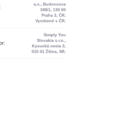
a.s., Budovcova
:
188/1, 130 00
Praha 3, ČR.
Vyrobené v ČR.
Simply You
Slovakia s.r.o.,
or
:
Kysucká cesta 3,
010 01 Žilina, SR.