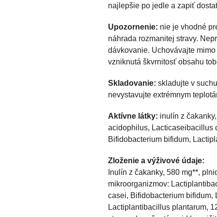
najlepšie po jedle a zapiť dost
Upozornenie:
nie je vhodné pre
náhrada rozmanitej stravy. Ne
dávkovanie. Uchovávajte mimo 
vzniknutá škvrnitosť obsahu tob
Skladovanie:
skladujte v suchu
nevystavujte extrémnym teplot
Aktívne látky:
inulín z čakanky,
acidophilus, Lacticaseibacillus 
Bifidobacterium bifidum, Lactipl
Zloženie a výživové údaje:
Inulín z čakanky, 580 mg**, plni
mikroorganizmov: Lactiplantibac
casei, Bifidobacterium bifidum, 
Lactiplantibacillus plantarum, 1