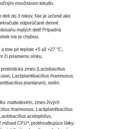
atočným množstvom tekutín.
 deti do 3 rokov. Nie je určené ako
prekračujte odporúčané denné
dosahu malých detí! Prípadná
oliek nie je chybou.
 a tme pri teplote +5 až +27 °C,
ám či priamemu slnku.
 probiotická zmes (Lactobacillus
casei, Lactiplantibacillus rhamnosus,
antibacillus plantarum), selén.
dlo: maltodextrín, zmes živých
illus rhamnosus, Lactiplantibacillus
Lactobacillus acidophilus,
2 miliard CFU*, protihrudkujúce látky: