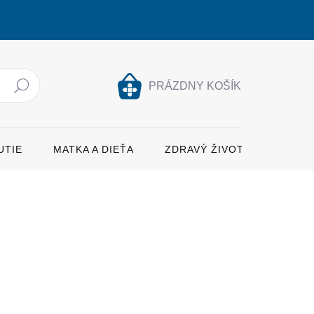
PRÁZDNY KOŠÍK
Hľadať
NÁKUPNÝ
KOŠÍK
UTIE
MATKA A DIEŤA
ZDRAVÝ ŽIVOTNÝ ŠTÝL
ŽNOSTI DORUČENIA