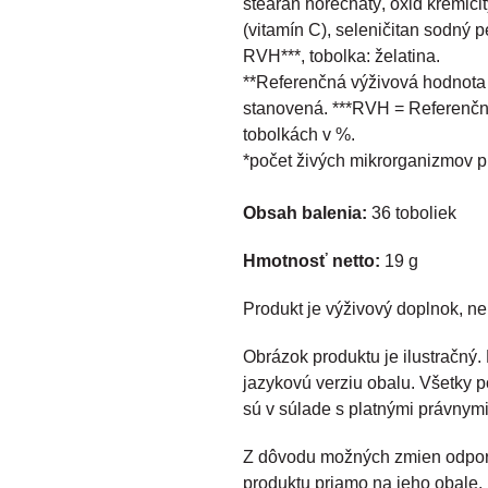
stearan horečnatý, oxid kremičit
(vitamín C), seleničitan sodný 
RVH***, tobolka: želatina.
**Referenčná výživová hodnota p
stanovená. ***RVH = Referenčn
tobolkách v %.
*počet živých mikrorganizmov p
Obsah balenia:
36 toboliek
Hmotnosť netto:
19 g
Produkt je výživový doplnok, nep
Obrázok produktu je ilustračný
jazykovú verziu obalu. Všetky p
sú v súlade s platnými právnym
Z dôvodu možných zmien odpor
produktu priamo na jeho obale.