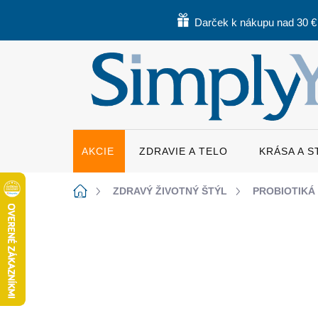
Prejsť
na
Darček k nákupu nad 30 €
obsah
AKCIE
ZDRAVIE A TELO
KRÁSA A 
Domov
ZDRAVÝ ŽIVOTNÝ ŠTÝL
PROBIOTIKÁ
3 hodnotenia
Podrobnosti hodnoteni