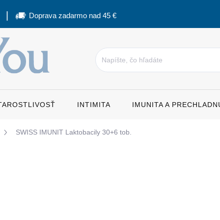
Doprava zadarmo nad 45 €
STAROSTLIVOSŤ
INTIMITA
IMUNITA A PRECHLADN
SWISS IMUNIT Laktobacily 30+6 tob.
a
11,60 €
Jednotková
0,32 € / 1 ks
cena:
SKLADOM
MÔŽEME DORUČIŤ DO:
12.8.2026
MO